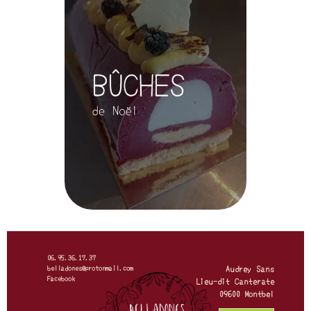
06.95.36.17.37
belladones@protonmail.com
Audrey Sans
Facebook
Lieu-dit Canterate
09600 Montbel